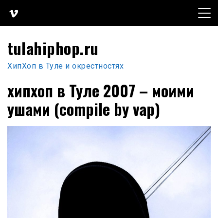
Перейти
к
содержимому
tulahiphop.ru
ХипХоп в Туле и окрестностях
хипхоп в Туле 2007 – моими
ушами (compile by vap)