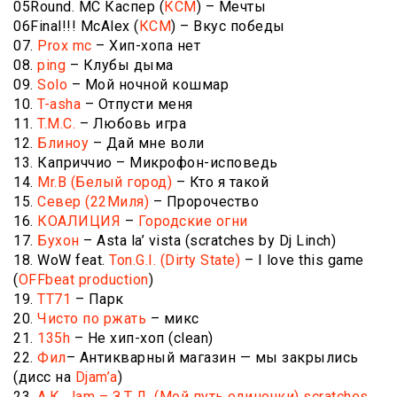
05Round. МС Каспер (
КСМ
) – Мечты
06Final!!! McAlex (
КСМ
) – Вкус победы
07.
Prox mc
– Хип-хопа нет
08.
ping
– Клубы дыма
09.
Solo
– Мой ночной кошмар
10.
T-asha
– Отпусти меня
11.
T.M.C.
– Любовь игра
12.
Блиноу
– Дай мне воли
13. Каприччио – Микрофон-исповедь
14.
Mr.B (Белый город)
– Кто я такой
15.
Север (22Миля)
– Пророчество
16.
КОАЛИЦИЯ
–
Городские огни
17.
Бухон
– Asta la’ vista (scratches by Dj Linch)
18. WoW feat.
Ton.G.I. (Dirty State)
– I love this game
(
OFFbeat production
)
19.
ТТ71
– Парк
20.
Чисто
по
ржать
– микс
21.
135h
– Не хип-хоп (clean)
22.
Фил
– Антикварный магазин — мы закрылись
(дисс на
Djam’а
)
23.
А.К. Jam – З.Т.Д. (Мой путь одиночки)
scratches