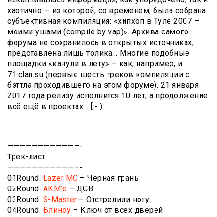
хаотично — из которой, со временем, была собрана
субъективная компиляция: «хипхоп в Туле 2007 –
моими ушами (compile by vap)». Архива самого
форума не сохранилось в открытых источниках,
представлена лишь толика… Многие подобные
площадки «канули в лету» – как, например, и
71.clan.su (первые шесть треков компиляции с
бэттла проходившего на этом форуме). 21 января
2017 года релизу исполнится 10 лет, а продолжение
всё ещё в проектах… [:- )
————————————-
Трек-лист:
————————————-
01Round.
Lazer MC
– Чёрная грань
02Round.
АКМ’e
– ДСВ
03Round.
S-Master
– Отстрелили ногу
04Round.
Блиноу
– Ключ от всех дверей