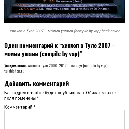
хипхоп в Туле 2007 – моими ушами (compile by vap) back cover
Один комментарий к “
хипхоп в Туле 2007 –
моими ушами (compile by vap)
”
Уведомление:
хипхоп в Туле 2008…2012 – на слух (compile by vap) —
tulahiphop.ru
Добавить комментарий
Ваш адрес email не будет опубликован.
Обязательные
поля помечены
*
Комментарий
*