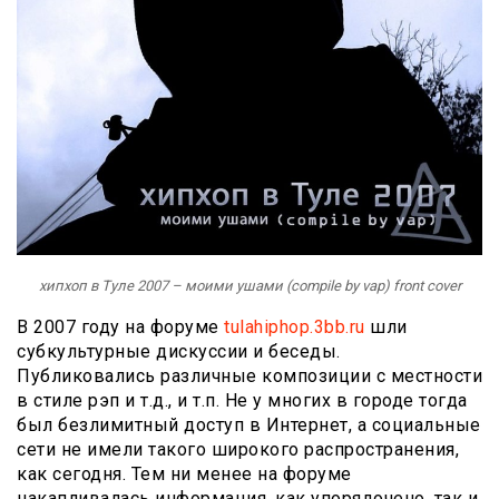
хипхоп в Туле 2007 – моими ушами (compile by vap) front cover
В 2007 году на форуме
tulahiphop.3bb.ru
шли
субкультурные дискуссии и беседы.
Публиковались различные композиции с местности
в стиле рэп и т.д., и т.п. Не у многих в городе тогда
был безлимитный доступ в Интернет, а социальные
сети не имели такого широкого распространения,
как сегодня. Тем ни менее на форуме
накапливалась информация, как упорядочено, так и